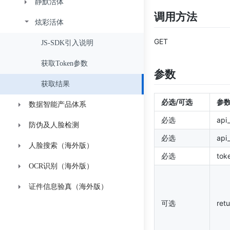
API接口
静默活体
API接口
接入指引
调用方法
界面与兼容性说明
炫彩活体
加密说明
API接口
获取Token
上传录制视频进行活体验证
鉴权
GET
计费状态码
计费状态码
跳转活体验证地址
RTC兼容性说明
人脸比对
JS-SDK引入说明
获取token
鉴权
回调说明
App调用H5兼容性配置指引
获取Token参数
活体验证 （仅活体不比对）
获取token
参数
获取比对结果
验证流程页面UI定制
获取结果
比对认证
比对认证
必选/可选
参
数据智能产品体系
必选
api
防伪及人脸检测
金际分V1-A
必选
api
人脸搜索（海外版）
金际分V2-B
星鉴
必选
tok
OCR识别（海外版）
金际分V2-B-PHL
证件防伪检测
API接入
证件信息验真（海外版）
人像标签
人脸1:1比对
卡证识别
创建人脸库
可选
ret
Detect API
智慧文档
印尼
删除人脸库
墨西哥
获取人脸库详情
身份证信息验真