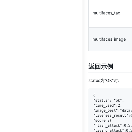
multifaces_tag
multifaces_image
返回示例
status为"OK"时:
{

"status": "ok",

"time_used":2,

"image_best":"data:
"liveness_result":{
"score":{

"flash_attack":0.5,
"living_attack":0.5