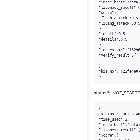
"image_best":"data:
"liveness_result":{
"score":{

"flash_attack":0.5,
"living_attack":0.5
},

"result":0.5,

"details":0.5

},

"request_id":"16296
"verify_result":{

},

"biz_no":"c22fe4e0-
status为"NOT_START
{

"status": "NOT_STAR
"time_used":2,

"image_best":"data:
"liveness_result":{
"score":{
