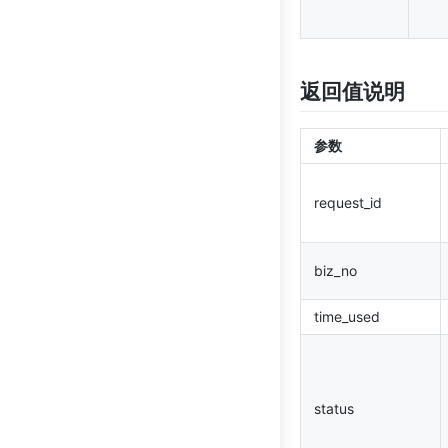
获取人脸库列表
选民卡证件鉴伪
向人脸库中添加人脸
人证官方一致性校验
返回值说明
向人脸库中删除人脸
参数
获取人脸库中人脸数量
face_token查询人脸信息
request_id
获取人脸库中人脸列表
biz_no
人脸搜索
查询人脸列表
time_used
user_id查询人脸信息
status