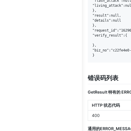
"flash_attack":null
"living_attack":nul
},

"result":null,

"details":null

},

"request_id":"16296
"verify_result":{

},

"biz_no":"c22fe4e0-
错误码列表
GetResult 特有的 ER
HTTP 状态代码
400
通用的ERROR_MESSA