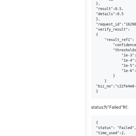
},

"result":0.5,

"details":0.5

},

"request_id":"16296
"verify_result":

{

    "result_ref1": 
        "confidence
        "thresholds
            "1e-3":
            "1e-4":
            "1e-5":
            "1e-6":
        }

    }

"biz_no":"c22fe4e0-
status为"Failed"时:
{

"status": "Failed",
"time_used":2,
