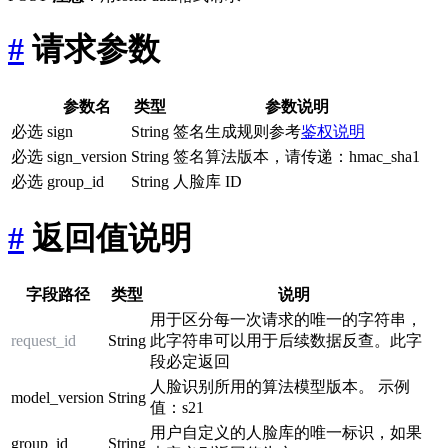
#
请求参数
参数名
类型
参数说明
必选
sign
String
签名生成规则参考
鉴权说明
必选
sign_version
String
签名算法版本，请传递：hmac_sha1
必选
group_id
String
人脸库 ID
#
返回值说明
字段路径
类型
说明
用于区分每一次请求的唯一的字符串，
request_id
String
此字符串可以用于后续数据反查。此字
段必定返回
人脸识别所用的算法模型版本。 示例
model_version
String
值：s21
用户自定义的人脸库的唯一标识，如果
group_id
String