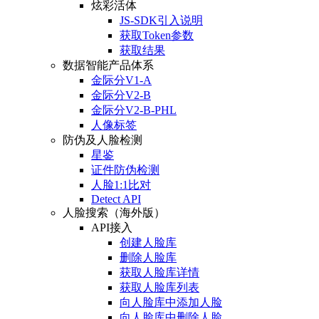
炫彩活体
JS-SDK引入说明
获取Token参数
获取结果
数据智能产品体系
金际分V1-A
金际分V2-B
金际分V2-B-PHL
人像标签
防伪及人脸检测
星鉴
证件防伪检测
人脸1:1比对
Detect API
人脸搜索（海外版）
API接入
创建人脸库
删除人脸库
获取人脸库详情
获取人脸库列表
向人脸库中添加人脸
向人脸库中删除人脸