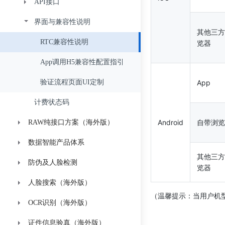
API接口
API接口
接入指引
界面与兼容性说明
加密说明
API接口
获取Token
鉴权
其他三方
计费状态码
跳转活体验证地址
RTC兼容性说明
获取token
鉴权
览器
回调说明
App调用H5兼容性配置指引
活体验证 （仅活体不比对）
获取token
获取比对结果
验证流程页面UI定制
比对认证
比对认证
App
计费状态码
Android
自带浏览
RAW纯接口方案（海外版）
数据智能产品体系
静默活体
其他三方
防伪及人脸检测
炫彩活体
金际分V1-A
上传录制视频进行活体验证
览器
人脸搜索（海外版）
金际分V2-B
星鉴
人脸比对
JS-SDK引入说明
（温馨提示：当用户机
OCR识别（海外版）
金际分V2-B-PHL
证件防伪检测
API接入
获取Token参数
证件信息验真（海外版）
人像标签
人脸1:1比对
卡证识别
获取结果
创建人脸库