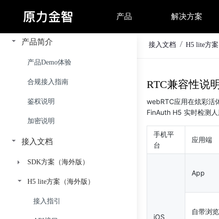
产品简介
接入文档
H5 lit
产品Demo体验
合规接入指南
RTC兼容性说
webRTC应用在炫彩
鉴权说明
FinAuth H5 实时
加密说明
手机平
应用端
接入文档
台
SDK方案（海外版）
App
H5 lite方案（海外版）
FinAuth海外高级版（中文）
FinAuth海外基础版（中文）
接入指引
接入指引
自带浏览
iOS