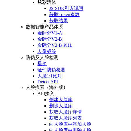
炫彩活体
JS-SDK引入说明
获取Token参数
获取结果
数据智能产品体系
金际分V1-A
金际分V2-B
金际分V2-B-PHL
人像标签
防伪及人脸检测
星鉴
证件防伪检测
人脸1:1比对
Detect API
人脸搜索（海外版）
API接入
创建人脸库
删除人脸库
获取人脸库详情
获取人脸库列表
向人脸库中添加人脸
向人脸库中删除人脸