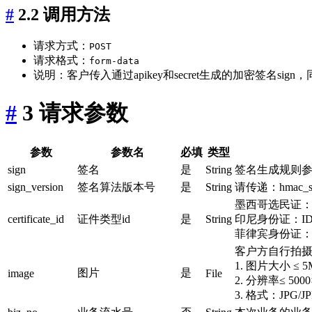
#
2.2 调用方法
请求方式：
POST
请求格式：
form-data
说明：客户传入通过apikey和secret生成的加密签名
#
3 请求参数
参数
参数名
必填
类型
sign
签名
是
String
签名生成规则
sign_version
签名算法版本号
是
String
请传递：hmac_s
墨西哥选民证：M
certificate_id
证件类型id
是
String
印尼身份证：ID
菲律宾身份证：P
客户方自行拍
1. 图片大小 ≤ 5
图片
是
image
File
2. 分辨率≤ 5000×
3. 格式：JPG/J