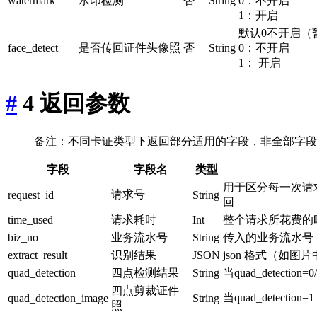
watermark
水印检测
否
String
0：不开启
1：开启
默认0不开启（
face_detect
是否传回证件头像照
否
String
0：不开启
1： 开启
#
4 返回参数
备注：不同卡证类型下返回部分适用的字段，非全部字段
字段
字段名
类型
用于区分每一次请求的
请求号
request_id
String
回
time_used
请求耗时
Int
整个请求所花费的
biz_no
业务流水号
String
传入的业务流水号
extract_result
识别结果
JSON
json 格式（如
quad_detection
四点检测结果
String
当quad_detec
四点剪裁证件
当quad_detectio
quad_detection_image
String
照