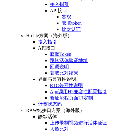
接入指引
API接口
鉴权
获取token
比对认证
H5 lite方案（海外版）
接入指引
API接口
获取Token
跳转活体验证地址
回调说明
获取比对结果
界面与兼容性说明
RTC兼容性说明
App调用H5兼容性配置指引
验证流程页面UI定制
计费状态码
RAW纯接口方案（海外版）
静默活体
上传录制视频进行活体验证
人脸比对