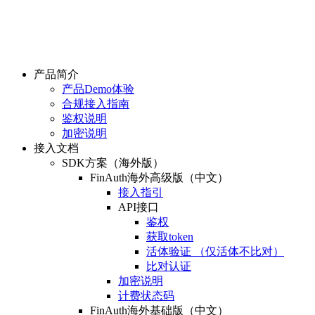
产品简介
产品Demo体验
合规接入指南
鉴权说明
加密说明
接入文档
SDK方案（海外版）
FinAuth海外高级版（中文）
接入指引
API接口
鉴权
获取token
活体验证 （仅活体不比对）
比对认证
加密说明
计费状态码
FinAuth海外基础版（中文）