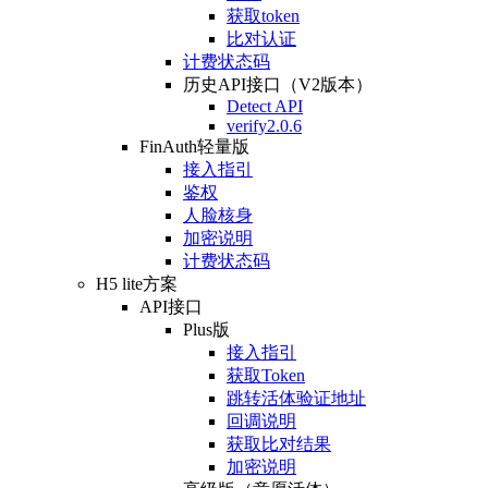
获取token
比对认证
计费状态码
历史API接口（V2版本）
Detect API
verify2.0.6
FinAuth轻量版
接入指引
鉴权
人脸核身
加密说明
计费状态码
H5 lite方案
API接口
Plus版
接入指引
获取Token
跳转活体验证地址
回调说明
获取比对结果
加密说明