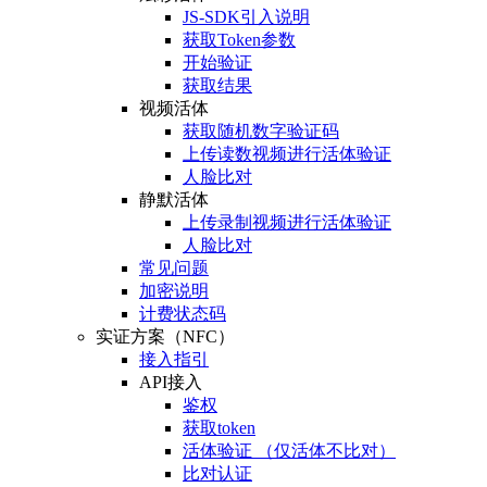
JS-SDK引入说明
获取Token参数
开始验证
获取结果
视频活体
获取随机数字验证码
上传读数视频进行活体验证
人脸比对
静默活体
上传录制视频进行活体验证
人脸比对
常见问题
加密说明
计费状态码
实证方案（NFC）
接入指引
API接入
鉴权
获取token
活体验证 （仅活体不比对）
比对认证