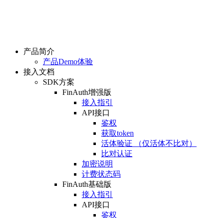
产品简介
产品Demo体验
接入文档
SDK方案
FinAuth增强版
接入指引
API接口
鉴权
获取token
活体验证 （仅活体不比对）
比对认证
加密说明
计费状态码
FinAuth基础版
接入指引
API接口
鉴权