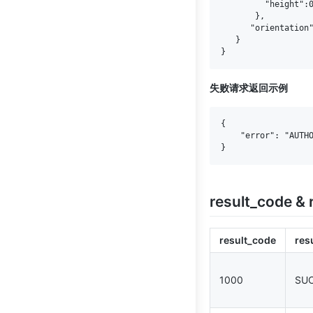
         "height":0
       },

      "orientation"
   }

失败请求返回示例
{

    "error": "AUTHO
result_code 
result_code
res
1000
SU