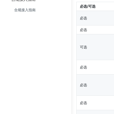
必选/可选
常见问题
计费状态码
外国人永居证识别接入
星鉴API接口
加密说明
验证流程页面UI定制
开始验证
上传读数视频进行活体验证
上传录制视频进行活体验证
获取token
加密说明
API接入
跳转活体验证地址
跳转活体验证地址
获取Token
接入指引
合规接入指南
必选
加密说明
港澳台居住证识别接入
更新日志
获取结果
人脸比对
人脸比对
活体验证 （仅活体不比对）
加密说明
API接入
获取比对结果
获取比对结果
跳转活体验证地址
获取Token
必选
计费状态码
银行卡识别接入
实证比对
加密说明
API接入
回调说明
回调说明
回调说明
跳转活体验证地址
行驶证识别接入
实证查询（增强版）
加密说明
API接入
获取比对结果
获取比对结果
可选
驾驶证识别接入
实证查询（高级版）
API接入
回调说明
电子驾驶证识别接入
API接入
必选
印尼身份证识别接入
API接入
智慧文档接入
API接入
必选
API接入
必选