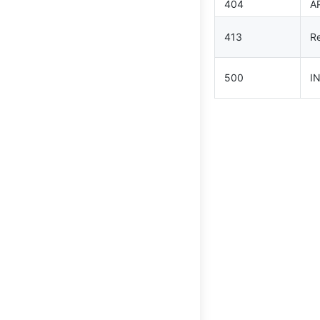
404
A
413
Re
500
I