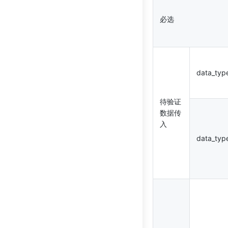
必选
data_typ
待验证
数据传
入
data_typ