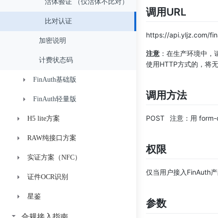
活体验证 （仅活体不比对）
调用URL
比对认证
https://api.yljz.com/fi
加密说明
注意
：在生产环境中，
计费状态码
使用HTTP方式的，将
FinAuth基础版
调用方法
FinAuth轻量版
接入指引
POST 注意：用 form-
H5 lite方案
API接口
接入指引
RAW纯接口方案
API接口
计费状态码
鉴权
鉴权
权限
实证方案（NFC）
界面与兼容性说明
接入指引
历史API接口（V2版本）
数字身份验证API
Plus版
获取token
仅当用户接入FinAuth产
证件OCR识别
计费状态码
炫彩活体
接入指引
加密说明
Plus版（意愿活体）
视频录制兼容性说明
比对认证
Detect API
接入指引
星鉴
视频活体
API接入
身份证识别基础版接入
计费状态码
高级版（意愿活体）
RTC兼容性说明
JS-SDK引入说明
verify2.0.6
调用示例
接入指引
参数
静默活体
加密说明
身份证识别增强版接入
鉴权
基础版
App调用H5兼容性配置指引
获取Token参数
获取随机数字验证码
鉴权
API接入
获取Token
获取Token
接入指引
合规接入指南