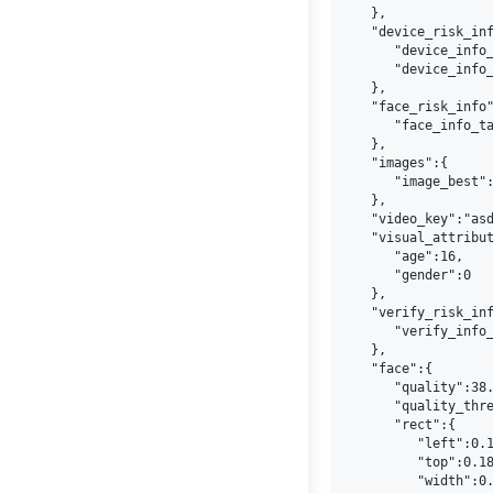
   },

   "device_risk_inf
      "device_info_
      "device_info
   },

   "face_risk_info"
      "face_info_t
   },

   "images":{

      "image_best":
   },

   "video_key":"asd
   "visual_attribut
      "age":16,

      "gender":0

   },

   "verify_risk_inf
      "verify_info_
   },

   "face":{

      "quality":38.
      "quality_thre
      "rect":{

         "left":0.1
         "top":0.18
         "width":0.