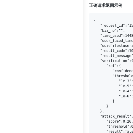
正确请求返回示例
{

   "request_id":"15
   "biz_no":"",

   "time_used":1448
   "user_faced_time
   "uuid":testuseri
   "result_code":10
   "result_message"
   "verification":{
      "ref":{

         "confidenc
         "threshold
            "1e-3":
            "1e-5":
            "1e-4":
            "1e-6":
         }

      }

   },

   "attack_result":
      "score":0.26,
      "threshold":0
      "result":fals