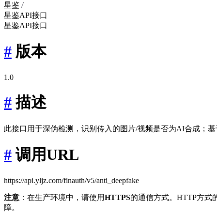
星鉴
星鉴API接口
星鉴API接口
#
版本
1.0
#
描述
此接口用于深伪检测，识别传入的图片/视频是否为AI合成；
#
调用URL
https://api.yljz.com/finauth/v5/anti_deepfake
注意
：在生产环境中，请使用
HTTPS
的通信方式。HTTP方
障。