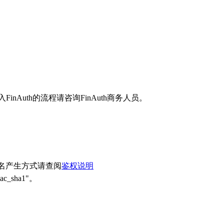
入FinAuth的流程请咨询FinAuth商务人员。
签名产生方式请查阅
鉴权说明
_sha1"。