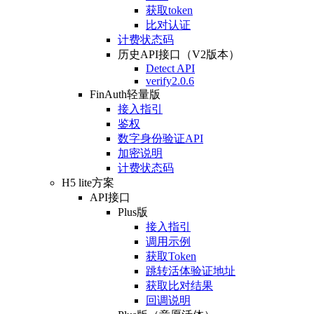
获取token
比对认证
计费状态码
历史API接口（V2版本）
Detect API
verify2.0.6
FinAuth轻量版
接入指引
鉴权
数字身份验证API
加密说明
计费状态码
H5 lite方案
API接口
Plus版
接入指引
调用示例
获取Token
跳转活体验证地址
获取比对结果
回调说明