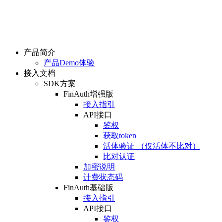
产品简介
产品Demo体验
接入文档
SDK方案
FinAuth增强版
接入指引
API接口
鉴权
获取token
活体验证 （仅活体不比对）
比对认证
加密说明
计费状态码
FinAuth基础版
接入指引
API接口
鉴权