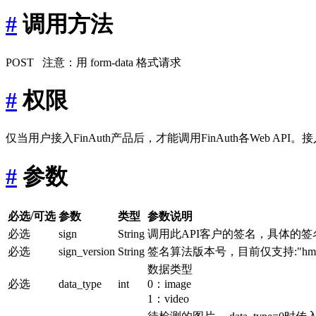
#
调用方法
POST 注意：用 form-data 格式请求
#
权限
仅当用户接入FinAuth产品后，才能调用FinAuth各Web API。接
#
参数
必选/可选
参数
类型
参数说明
必选
sign
String
调用此API客户的签名，具体的
必选
sign_version
String
签名算法版本号，目前仅支持:"hmac
数据类型
必选
data_type
int
0：image
1：video