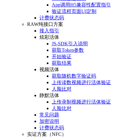
App调用H5兼容性配置指引
验证流程页面UI定制
计费状态码
RAW纯接口方案
接入指引
炫彩活体
JS-SDK引入说明
获取Token参数
开始验证
获取结果
视频活体
获取随机数字验证码
上传读数视频进行活体验证
人脸比对
静默活体
上传录制视频进行活体验证
人脸比对
常见问题
加密说明
计费状态码
实证方案（NFC）