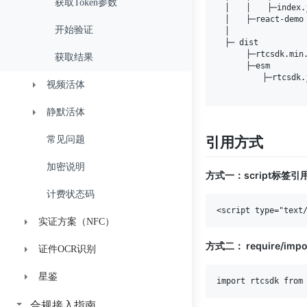
历史API接口（V2版本）
数字身份验证API
基础版
App调用H5兼容性配置指引
获取Token参数
活体验证 （仅活体不比对）
获取token
获取Token
获取Token
接入指引
　│　　│　　├─index
　│　　├─react-demo　
加密说明
加密说明
验证流程页面UI定制
开始验证
比对认证
比对认证
Detect API
跳转活体验证地址
跳转活体验证地址
获取Token
接入指引
　│　　

　├─ dist 　　

　 　　├─rtcsdk.mi
计费状态码
获取结果
verify2.0.6
获取比对结果
获取比对结果
跳转活体验证地址
获取Token
　 　　├─esm

　 　　　　├─rtcsdk
视频活体
回调说明
回调说明
回调说明
跳转活体验证地址
静默活体
获取随机数字验证码
获取比对结果
获取比对结果
引用方式
常见问题
上传读数视频进行活体验证
上传录制视频进行活体验证
回调说明
加密说明
人脸比对
人脸比对
方式一：script标签引
计费状态码
实证方案（NFC）
方式二： require/im
证件OCR识别
接入指引
星鉴
API接入
身份证识别基础版接入
加密说明
身份证识别增强版接入
鉴权
鉴权
API接入
合规接入指南