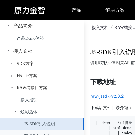
产品简介
接入文档
RAW纯接
产品Demo体验
JS-SDK引入说
接入文档
调用炫彩活体相关API前需下载
SDK方案
H5 lite方案
FinAuth增强版
下载地址
RAW纯接口方案
FinAuth基础版
API接口
接入指引
raw-jssdk-v2.0.2
FinAuth轻量版
界面与兼容性说明
接入指引
API接口
接入指引
Plus版
下载后文件目录介绍：
计费状态码
炫彩活体
加密说明
API接口
接入指引
Plus版（意愿活体）
视频录制兼容性说明
鉴权
接入指引
├─ demo　　//主目录

计费状态码
计费状态码
鉴权
高级版（意愿活体）
RTC兼容性说明
JS-SDK引入说明
获取token
鉴权
调用示例
接入指引
　│　　├─html-demo
　│　　│　　├─index.