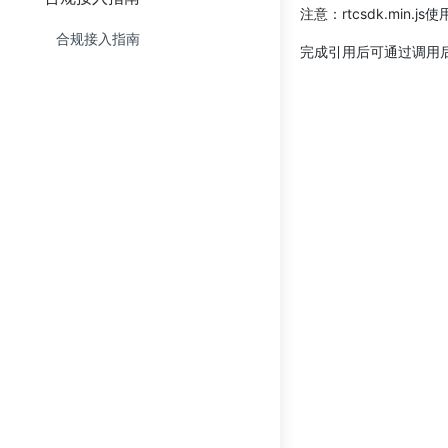
注意：rtcsdk.min.j
计费状态码
外国人永居证识别接入
星鉴API接口
获取token
加密说明
API接入
合规接入指南
完成引用后可通过调用后
港澳台居住证识别接入
更新日志
活体验证 （仅活体不比对）
加密说明
API接入
银行卡识别接入
实证比对
加密说明
API接入
行驶证识别接入
实证查询（增强版）
加密说明
API接入
驾驶证识别接入
实证查询（高级版）
API接入
电子驾驶证识别接入
API接入
印尼身份证识别接入
API接入
智慧文档接入
API接入
API接入