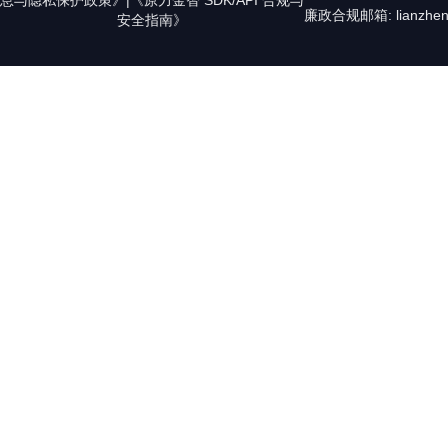
息与隐私保护政策》
|
《原力金智 SDK/API 合规与
廉政合规邮箱: lianzheng
安全指南》