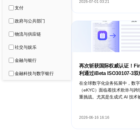
流程规范、全程可溯、权责清晰
2026-07-01 03:21
支付
新阶段，为促进行业规范有序高
提供了根本遵循与行动指南。
政府与公共部门
物流与供应链
社交与娱乐
金融与银行
再次斩获国际权威认证！Fin
利通过iBeta ISO30107-
金融科技与数字银行
安全测试
在全球数字化业务拓展中，数字
（eKYC）面临着技术欺诈与跨
重挑战。尤其是生成式 AI 技
滥用，高仿真 Deepfake（深
动化注入攻击呈现高发态势，对
及国际金融机构的风险控制提出
2026-06-16 16:16
准。